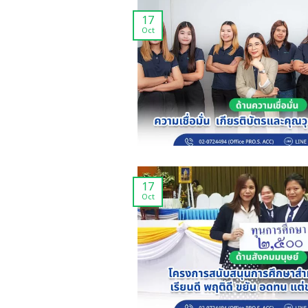
17
Oct
17
Oct