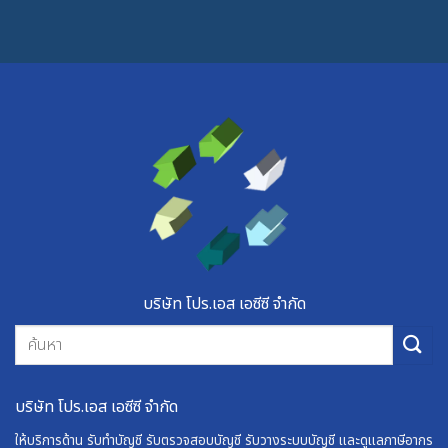
บริษัท โปร.เอส เอซีซี จำกัด
บริษัท โปร.เอส เอซีซี จำกัด
ให้บริการด้าน รับทำบัญชี รับตรวจสอบบัญชี รับวางระบบบัญชี และดูแลภาษีอากร