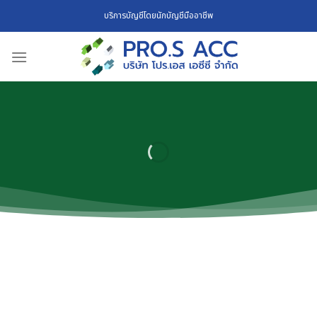
Skip
บริการบัญชีโดยนักบัญชีมืออาชีพ
to
content
SERVICE RATES
อัตราค่าบริการ
PRO.S. ACC
อัตราค่าบริการ ค่าทำบัญชี
บริการค่าทำบัญชีรายเดือน
บริการค่าทำบัญชีรายปี